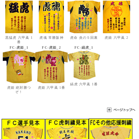
黒猛虎 六甲颪 1
虎魂 常勝阪神
虎命 炎の５回裏
虎娘 六甲颪 2
番
FC-虎姫_1
FC-虎姫_2
FC-縞虎_1
縞虎 六甲颪 1番
虎姫 絶対勝つ
虎姫 六甲颪 1番
ぞ！