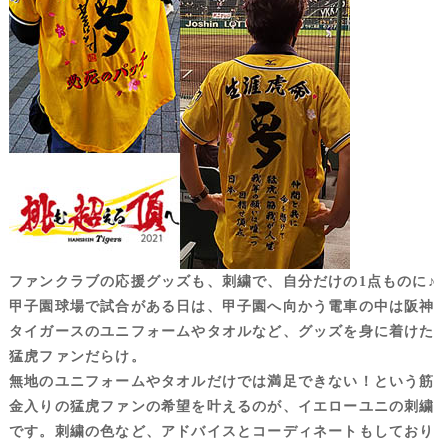
商品の届くまで
お店のこと
会社概要・地図
特定商取引の表示
ご利用規約
イエローユニ日記
よくあるご質問
プライバシー保護
ファンクラブの応援グッズも、刺繍で、自分だけの1点ものに♪
甲子園球場で試合がある日は、甲子園へ向かう電車の中は阪神
お支払い方法
タイガースのユニフォームやタオルなど、グッズを身に着けた
返品キャンセルは？
猛虎ファンだらけ。
商品のお届けに
無地のユニフォームやタオルだけでは満足できない！という筋
ついて
金入りの猛虎ファンの希望を叶えるのが、イエローユニの刺繍
送料について
です。刺繍の色など、アドバイスとコーディネートもしており