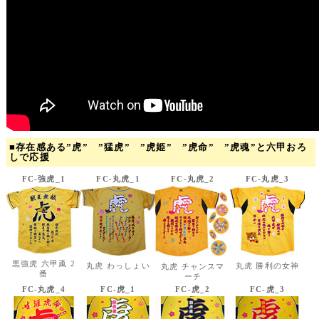
■存在感ある”虎” ”猛虎” ”虎姫” ”虎命” ”虎魂”と六甲おろ
しで応援
FC-強虎_1
FC-丸虎_1
FC-丸虎_2
FC-丸虎_3
黒強虎 六甲颪 2
丸虎 わっしょい
丸虎 勝利の女神
丸虎 チャンスマ
番
ーチ
FC-丸虎_4
FC-虎_1
FC-虎_2
FC-虎_3