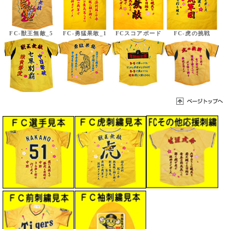
FC-獣王無敵_5
FC-勇猛果敢_1
FCスコアボード
FC-虎の挑戦