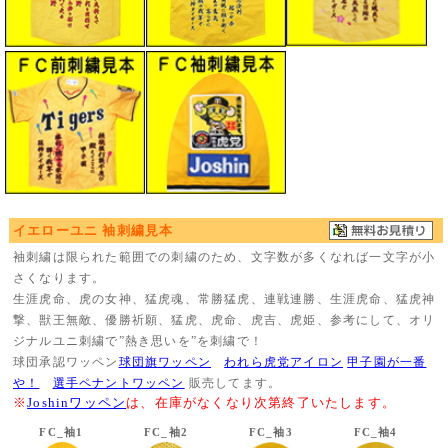
イエローユニ 袖刺繍見本
袖刺繍は限られた範囲での刺繍のため、文字数が多くなれば一文字が小
さくなります。
生涯虎命、虎の女神、猛虎魂、常勝猛虎、連戦連勝、生涯虎命、猛虎神
撃、獣王無敵、優勝祈願、猛虎、虎命、虎吉、虎姫、参考にして、オリ
ジナルユニ刺繍で”熱き思いを”を刺繍で！
球団承認ワッペン
球団旗ワッペン
われら虎党アイロン
甲子園が一番
や！
選手ペナントワッペン
販売してます。
※
Joshinワッペン
は、在庫がなくなり次第終了いたします。
FC_袖1
FC_袖2
FC_袖3
FC_袖4