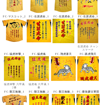
FC-マスコット_2
FC-生涯虎命_1
FC-生涯虎命_2
FC-生涯虎命_3
生涯虎命 チャン
スマーチ
FC-猛虎神撃_1
FC-猛虎魂
FC-翔虎蒼天
FC-跳虎飛天
猛虎神撃 六甲颪
猛虎魂 六甲颪 3
2番
番
FC-獣王無敵_1
FC-獣王無敵_2
FC-獣王無敵_3
FC-最強蒙古軍団