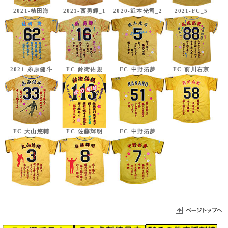
2021-植田海
2021-西勇輝_1
2020-近本光司_2
2021-FC_5
2021-糸原健斗
FC-鈴衛佑規
FC-中野拓夢
FC-前川右京
FC-大山悠輔
FC-佐藤輝明
FC-中野拓夢