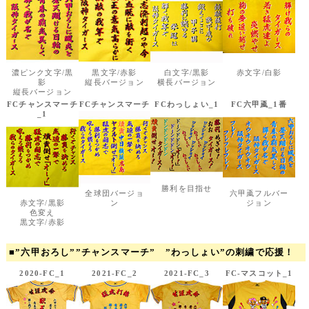
濃ピンク文字/黒
黒文字/赤影
白文字/黒影
赤文字/白影
影
縦長バージョン
横長バージョン
縦長バージョン
FCチャンスマーチ
FCチャンスマーチ
FCわっしょい_1
FC六甲颪_1番
_1
勝利を目指せ
全球団バージョ
六甲颪フルバー
赤文字/黒影
ン
ジョン
色変え
黒文字/赤影
■”六甲おろし””チャンスマーチ” ”わっしょい”の刺繍で応援！
2020-FC_1
2021-FC_2
2021-FC_3
FC-マスコット_1