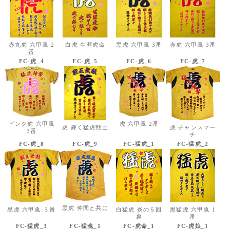
赤丸虎 六甲颪 2
白虎 生涯虎命
黒虎 六甲颪 3番
赤虎 六甲颪 3番
番
FC-虎_4
FC-虎_5
FC-虎_6
FC-虎_7
ピンク虎 六甲颪
虎 六甲颪 2番
虎 輝く猛虎戦士
虎 チャンスマー
3番
チ
FC-虎_8
FC-虎_9
FC-猛虎_1
FC-猛虎_2
黒虎 仲間と共に
黒虎 六甲颪 ３番
白猛虎 炎の５回
黒猛虎 六甲颪 1
裏
番
FC-猛虎_3
FC-猛魂_1
FC-虎命_1
FC-虎娘_1