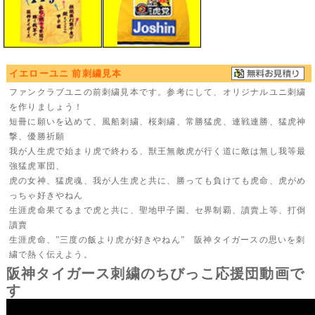
イエローユニ 前刺繍見本
ファンクラブユニの前刺繍見本です。参考にして、オリジナルユニ刺繍
を作りましょう！
短冊に願いを込めて、風船刺繍、桜刺繍、常勝猛虎、連戦連勝、猛虎神
撃、優勝祈願
我が人生虎で始まり虎で終わる、獣王無敵虎が行く道に敵は無し我等最
強猛虎軍団、
虎の女神、猛虎魂、我が人生虎と共に、勝っても負けても虎命、虎がめ
っちゃ好きやねん
生涯虎命果てるまで虎と共に、聖地甲子園、セ界制覇、讀賣上等、打倒
讀賣
生涯虎命、”三度の飯より虎が好きやねん” 阪神タイガースの思いを刺
繍で熱く伝えよう。
阪神タイガース刺繍のちびっこ応援団動画で
す