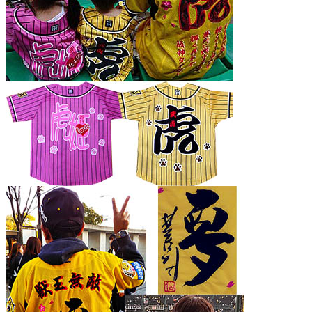
マスク・コロナ対策
マスク
フェイスシールド
オリジナル刺繍
家紋ネクタイふくさ
お祭り用品
注文方法・無料見積り
刺繍の見積り
お問合せ
刺繍書体見本
刺繍糸見本