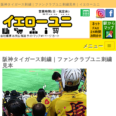
阪神タイガース刺繍｜ファンクラブユニ刺繍見本｜イエローユニ
阪神タイガース刺繍・グッズ
営業時間(日・祝定休)
阪神タイガース刺繍
平日10:00～18:00
土曜10:00～
16:00
阪神タイガース
ユニフォーム
還暦祝い・古希祝い刺繍
喜寿・傘寿・長寿祝い刺繍
結婚・ウェディング刺繍
メニュー
出産祝・メモリアルボード
ライブ・痛ユニ
阪神タイガース刺繍｜ファンクラブユニ刺繍
コンサート刺繍
見本
阪神タイガースグッズ
スパンコール刺繍
応援旗・応援幕
お客様のユニ自慢
プリントタオル刺繍