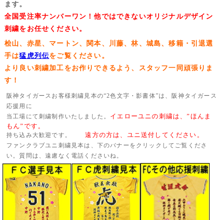
ご注文/お見積もり
ます。
お問合わせ
全国受注率ナンバーワン！他ではできないオリジナルデザイン
刺繍について
刺繍をお任せください。
桧山、赤星、マートン、関本、川藤、林、城島、移籍・引退選
手は
猛虎列伝
をご覧ください。
より良い刺繍加工をお作りできるよう、スタッフ一同頑張りま
す！
阪神タイガースお客様刺繍見本の“2色文字・影書体”は、阪神タイガース
応援用に
イエローユニの刺繍は、”ほんま
当工場にて刺繍制作いたしました。
もん”です。
遠方の方は、ユニ送付してください。
持ち込み大歓迎です。
ファンクラブユニ刺繍見本は、下のバナーをクリックしてご覧くださ
い。質問は、遠慮なく電話くださいね。