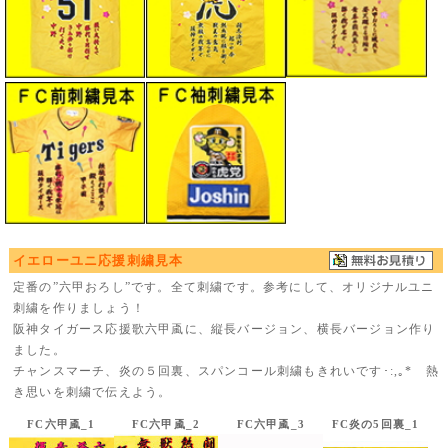
イエローユニ応援刺繍見本
定番の”六甲おろし”です。全て刺繍です。参考にして、オリジナルユニ
刺繍を作りましょう！
阪神タイガース応援歌六甲颪に、縦長バージョン、横長バージョン作り
ました。
チャンスマーチ、炎の５回裏、スパンコール刺繍もきれいです･:,｡* 熱
き思いを刺繍で伝えよう。
FC六甲颪_1
FC六甲颪_2
FC六甲颪_3
FC炎の5回裏_1